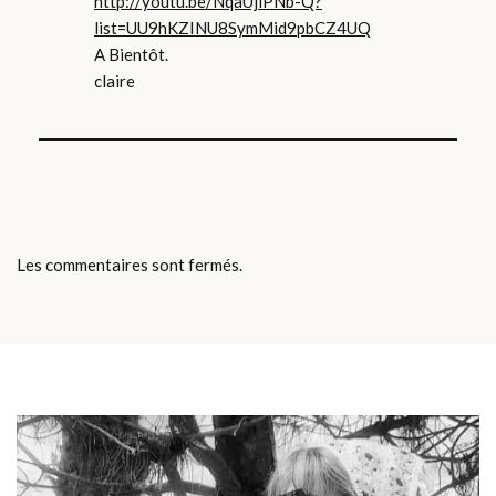
http://youtu.be/NqaUjiPNb-Q?
list=UU9hKZINU8SymMid9pbCZ4UQ
A Bientôt.
claire
Les commentaires sont fermés.