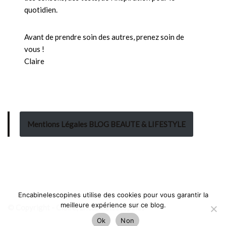
quotidien.
Avant de prendre soin des autres, prenez soin de
vous !
Claire
Mentions Légales BLOG BEAUTE & LIFESTYLE
Encabinelescopines utilise des cookies pour vous garantir la
meilleure expérience sur ce blog.
© Copyright - Claire, Encabinelescopines
Ok
Non
Neve
| Propulsé par
WordPress