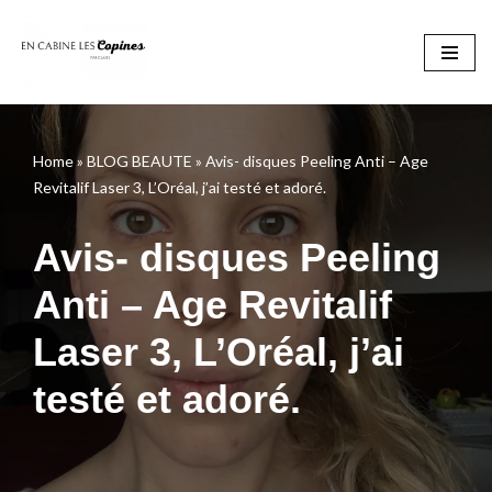
Aller
au
contenu
Home
»
BLOG BEAUTE
»
Avis- disques Peeling Anti – Age
Revitalif Laser 3, L’Oréal, j’ai testé et adoré.
Avis- disques Peeling
Anti – Age Revitalif
Laser 3, L’Oréal, j’ai
testé et adoré.