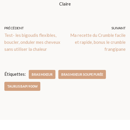
Claire
PRÉCÉDENT
SUIVANT
Test- les bigoudis flexibles,
Ma recette du Crumble facile
boucler, onduler mes cheveux
et rapide, bonus le crumble
sans utiliser la chaleur
frangipane
Étiquettes:
BRAS MIXEUR
BRAS MIXEUR SOUPE PURÉE
TAURUS BAPI 900W