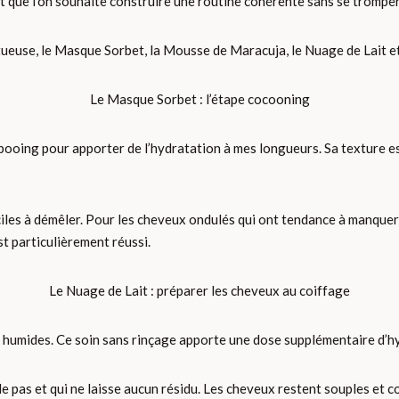
et que l’on souhaite construire une routine cohérente sans se tromper
nctueuse, le Masque Sorbet, la Mousse de Maracuja, le Nuage de Lait e
Le Masque Sorbet : l’étape cocooning
ampooing pour apporter de l’hydratation à mes longueurs. Sa texture es
ciles à démêler. Pour les cheveux ondulés qui ont tendance à manquer
st particulièrement réussi.
Le Nuage de Lait : préparer les cheveux au coiffage
humides. Ce soin sans rinçage apporte une dose supplémentaire d’hyd
lle pas et qui ne laisse aucun résidu. Les cheveux restent souples et