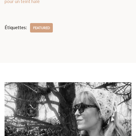
pour un teint halé
Étiquettes:
FEATURED