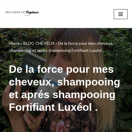
Aller
au
contenu
Home
»
BLOG CHEVEUX
»
De la force pour mes cheveux,
shampooing et aprés shampooing Fortifiant Luxéol .
De la force pour mes
cheveux, shampooing
et aprés shampooing
Fortifiant Luxéol .