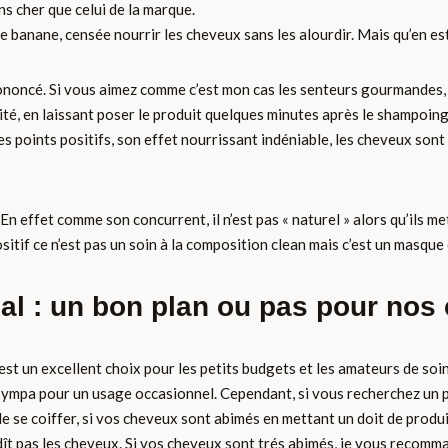
s cher que celui de la marque.
e banane, censée nourrir les cheveux sans les alourdir. Mais qu’en est
ononcé. Si vous aimez comme c’est mon cas les senteurs gourmandes, c’
ité, en laissant poser le produit quelques minutes après le shampoing
des points positifs, son effet nourrissant indéniable, les cheveux sont
En effet comme son concurrent, il n’est pas « naturel » alors qu’ils me
sitif ce n’est pas un soin à la composition clean mais c’est un masque c
inal : un bon plan ou pas pour nos
t un excellent choix pour les petits budgets et les amateurs de soins
 sympa pour un usage occasionnel. Cependant, si vous recherchez un pr
de se coiffer, si vos cheveux sont abimés en mettant un doit de produi
urdît pas les cheveux. Si vos cheveux sont trés abimés, je vous recomma