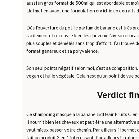
aussi un gros format de 500ml qui est abordable et moin
Lidl met en avant une formulation enrichie en extraits d
Dès l’ouverture du pot, le parfum de banane est très pr
facilement et recouvre bien les cheveux. Niveau efficac
plus souples et démêlés sans trop d’effort. J’ai trouvé 
format généreux et sa polyvalence.
Son seul points négatif selon moi, c’est sa composition. 
vegan et huile végétale. Cela n’est qu’un point de vue po
Verdict f
Ce shampoing masque à la banane Lidl Hair Fruits Cien es
il nourrit bien les cheveux et peut être une alternative
vaut mieux passer votre chemin. Par ailleurs, il permet 
fait un produit 3 en 1 interessant. Par ailleurs il n’alo