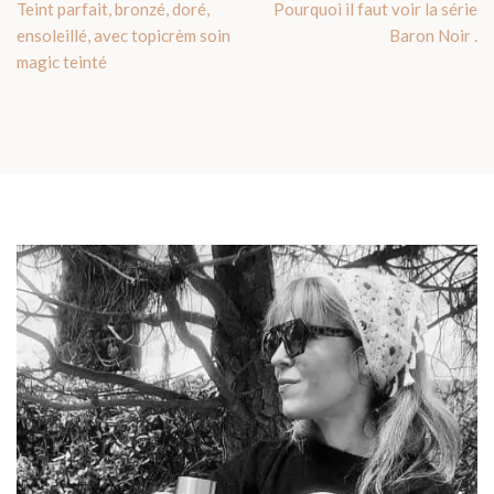
Teint parfait, bronzé, doré,
Pourquoi il faut voir la série
ensoleillé, avec topicrèm soin
Baron Noir .
magic teinté