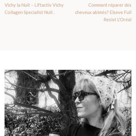
Vichy la Nuit – Liftactiv Vichy
Comment réparer des
Collagen Specialist Nuit .
cheveux abimés? Elseve Full
Resist L’Oréal