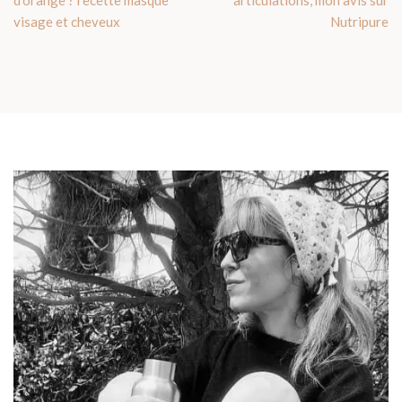
d’orange ? recette masque
articulations, mon avis sur
visage et cheveux
Nutripure