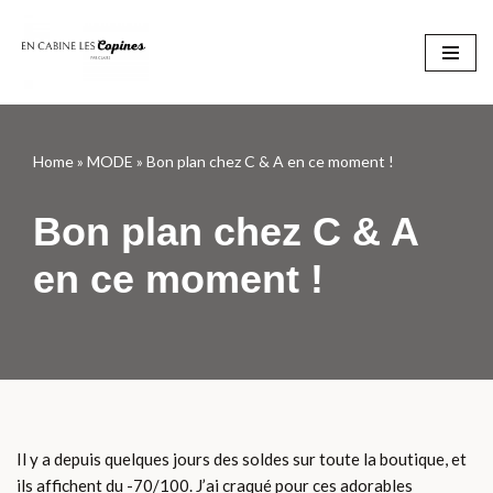
Aller
au
contenu
Home
»
MODE
»
Bon plan chez C & A en ce moment !
Bon plan chez C & A
en ce moment !
Il y a depuis quelques jours des soldes sur toute la boutique, et
ils affichent du -70/100. J’ai craqué pour ces adorables