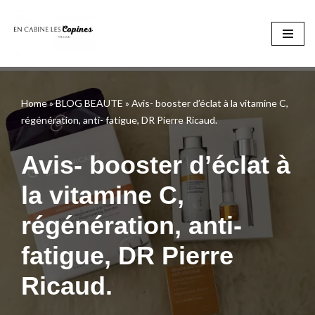
Aller
au
contenu
Home
»
BLOG BEAUTE
»
Avis- booster d’éclat à la vitamine C,
régénération, anti- fatigue, DR Pierre Ricaud.
Avis- booster d’éclat à
la vitamine C,
régénération, anti-
fatigue, DR Pierre
Ricaud.