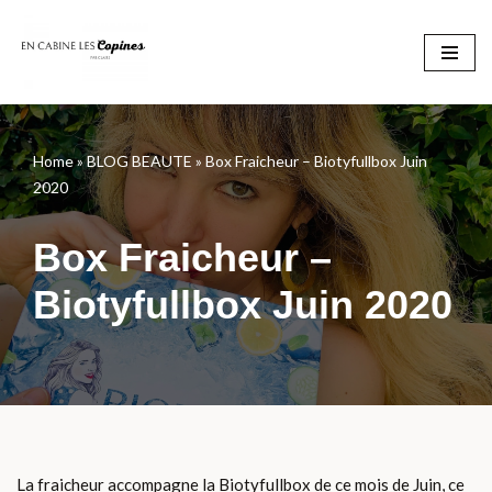
Aller
au
contenu
Home
»
BLOG BEAUTE
»
Box Fraicheur – Biotyfullbox Juin
2020
Box Fraicheur –
Biotyfullbox Juin 2020
La fraicheur accompagne la Biotyfullbox de ce mois de Juin, ce