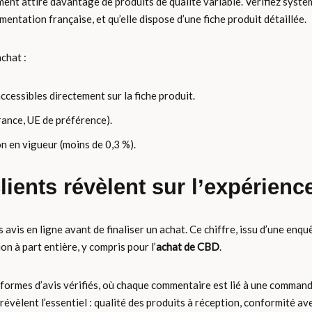
ment attire davantage de produits de qualité variable. Vérifiez syst
ntation française, et qu’elle dispose d’une fiche produit détaillée.
achat :
cessibles directement sur la fiche produit.
rance, UE de préférence).
 en vigueur (moins de 0,3 %).
lients révèlent sur l’expérienc
vis en ligne avant de finaliser un achat. Ce chiffre, issu d’une enqu
on à part entière, y compris pour l’
achat de CBD
.
ateformes d’avis vérifiés, où chaque commentaire est lié à une comman
évèlent l’essentiel : qualité des produits à réception, conformité avec