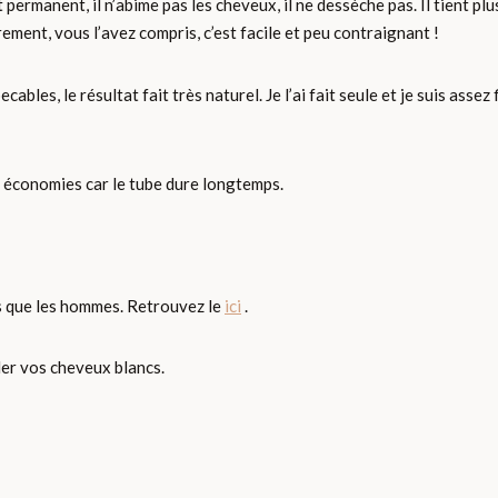
t permanent, il n’abime pas les cheveux, il ne dessèche pas. Il tient 
rement, vous l’avez compris, c’est facile et peu contraignant !
ables, le résultat fait très naturel. Je l’ai fait seule et je suis assez
 économies car le tube dure longtemps.
es que les hommes. Retrouvez le
ici
.
ler vos cheveux blancs.