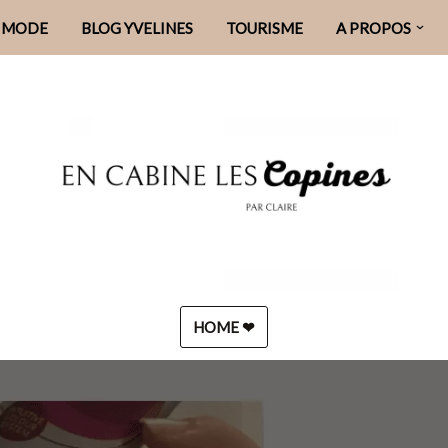
MODE
BLOG YVELINES
TOURISME
A PROPOS
HOME ❤︎