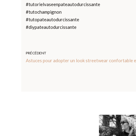
#tutorielvaseenpateautodurcissante
#tutochampignon
#tutopateautodurcissante
#diypateautodurcissante
PRÉCÉDENT
Astuces pour adopter un look streetwear confortable e