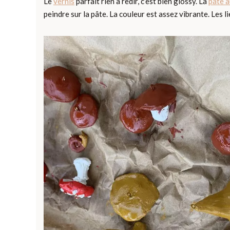
Le
vernis
parfait rien à redir, c’est bien glossy. La
pâte 
peindre sur la pâte. La couleur est assez vibrante. Les 