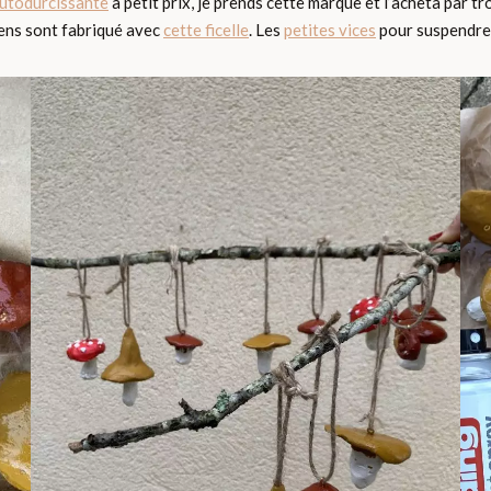
autodurcissante
à petit prix, je prends cette marque et l’acheta par tr
liens sont fabriqué avec
cette ficelle
. Les
petites vices
pour suspendre