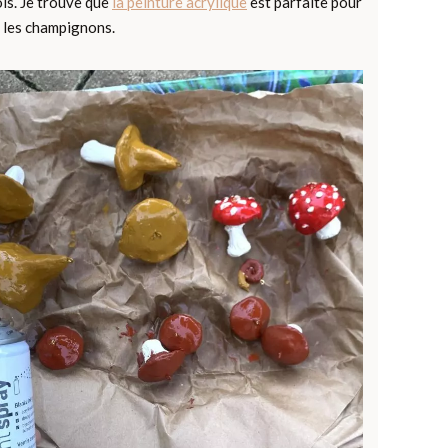
ois. Je trouve que
la peinture acrylique
est parfaite pour
 les champignons.