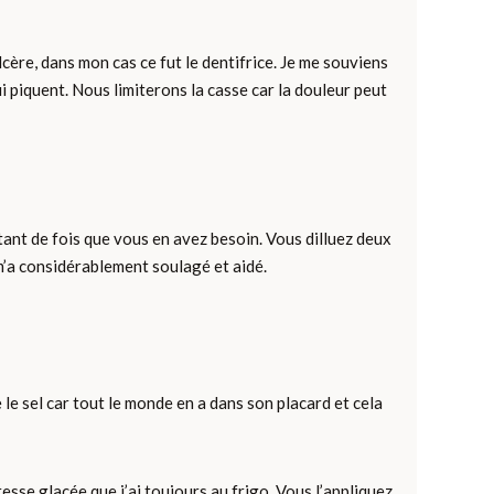
cère, dans mon cas ce fut le dentifrice. Je me souviens
i piquent. Nous limiterons la casse car la douleur peut
utant de fois que vous en avez besoin. Vous dilluez deux
 m’a considérablement soulagé et aidé.
e le sel car tout le monde en a dans son placard et cela
esse glacée que j’ai toujours au frigo. Vous l’appliquez