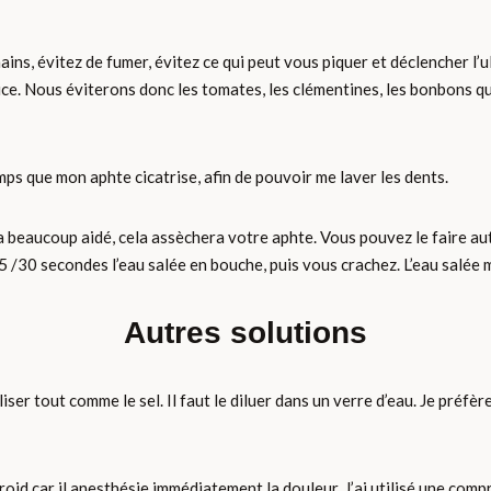
ns, évitez de fumer, évitez ce qui peut vous piquer et déclencher l’ul
rice. Nous éviterons donc les tomates, les clémentines, les bonbons qu
mps que mon aphte cicatrise, afin de pouvoir me laver les dents.
a m’a beaucoup aidé, cela assèchera votre aphte. Vous pouvez le faire a
15 /30 secondes l’eau salée en bouche, puis vous crachez. L’eau salée
Autres solutions
iser tout comme le sel. Il faut le diluer dans un verre d’eau. Je préfèr
roid car il anesthésie immédiatement la douleur. J’ai utilisé une compr