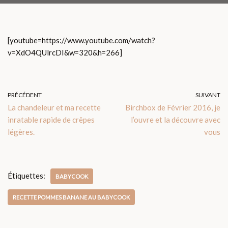
[youtube=https://www.youtube.com/watch?
v=XdO4QUlrcDI&w=320&h=266]
PRÉCÉDENT
SUIVANT
La chandeleur et ma recette
Birchbox de Février 2016, je
inratable rapide de crêpes
l’ouvre et la découvre avec
légères.
vous
Étiquettes:
BABYCOOK
RECETTE POMMES BANANE AU BABYCOOK