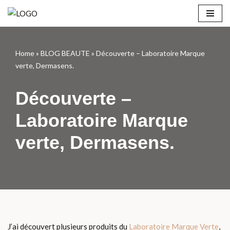
Aller
au
contenu
Home
»
BLOG BEAUTE
»
Découverte – Laboratoire Marque
verte, Dermasens.
Découverte –
Laboratoire Marque
verte, Dermasens.
J’ai découvert plusieurs produits du
Laboratoire Marque Verte
,