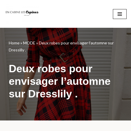
Aller
au
contenu
Home
»
MODE
»
Deux robes pour envisager l’automne sur
Dresslily .
Deux robes pour
envisager l’automne
sur Dresslily .