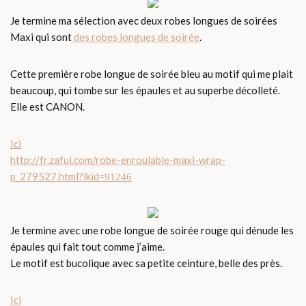
Je termine ma sélection avec deux robes longues de soirées
Maxi qui sont
des robes longues de soirée
.
Cette première robe longue de soirée bleu au motif qui me plait
beaucoup, qui tombe sur les épaules et au superbe décolleté.
Elle est CANON.
Ici
http://fr.zaful.com/robe-enroulable-maxi-wrap-
p_279527.html
?lkid=
91246
Je termine avec une robe longue de soirée rouge qui dénude les
épaules qui fait tout comme j’aime.
Le motif est bucolique avec sa petite ceinture, belle des près.
Ici