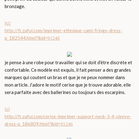
bronzage.
Ici:
http://fr.zaful.com/imprimer-ethnique-cami-fringe-dress-
p_182544.html
?lkid=
91246
je pense à une robe pour travailler qui se doit d’être discrète et
confortable. Ce modèle est exquis, il fait penser a des grandes
marques qui coutent un bras et que je ne peux nommer dans
mon article. J’adore le motif cerise que je trouve adorable, elle
sera parfaite avec des ballerines ou toujours des escarpins.
Ici
http://fr.zaful.com/cerise-imprimer-support-neck-3-4-sleeve-
dress-p_186809.html
?lkid=
91246