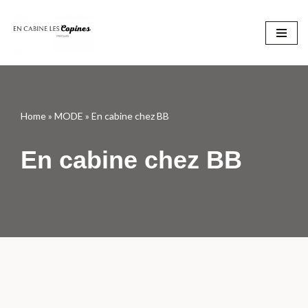
Aller
au
contenu
Home
»
MODE
»
En cabine chez BB
En cabine chez BB