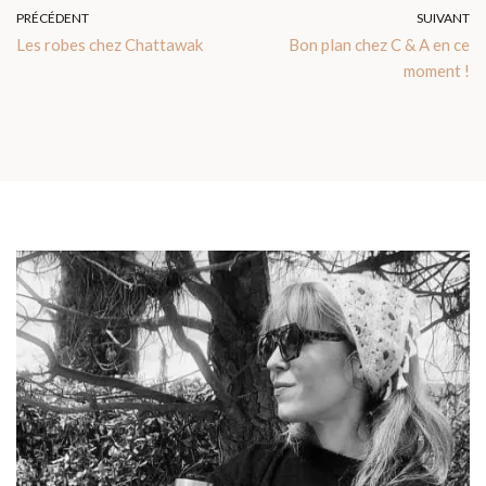
PRÉCÉDENT
SUIVANT
Les robes chez Chattawak
Bon plan chez C & A en ce
moment !