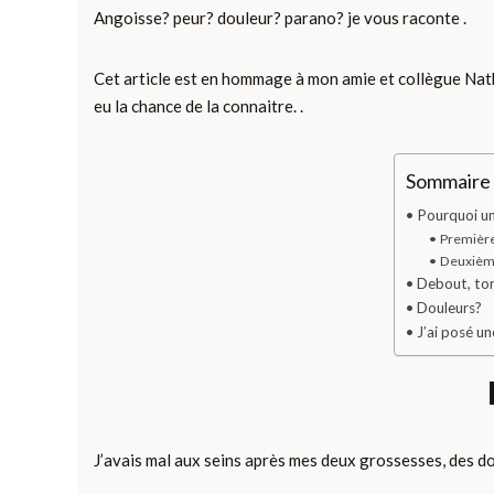
Angoisse? peur? douleur? parano? je vous raconte .
Cet article est en hommage à mon amie et collègue Natha
eu la chance de la connaitre. .
Sommaire d
Pourquoi u
Premièr
Deuxièm
Debout, tor
Douleurs?
J’ai posé u
J’avais mal aux seins après mes deux grossesses, des do