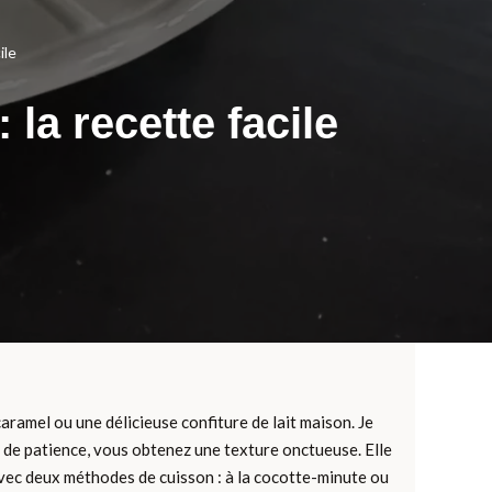
ile
 la recette facile
ramel ou une délicieuse confiture de lait maison. Je
eu de patience, vous obtenez une texture onctueuse. Elle
 avec deux méthodes de cuisson : à la cocotte-minute ou