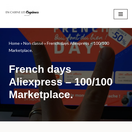
Aller
au
contenu
Home
»
Non classé
»
French days Aliexpress – 100/100
Marketplace.
French days
Aliexpress – 100/100
Marketplace.