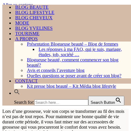
Aller au contenu
BLOG BEAUTE
BLOG BEAUTE
BLOG LIFESTYLE
BLOG LIFESTYLE
Rechercher...
BLOG CHEVEUX
BLOG CHEVEUX
MODE
MODE
BLOG YVELINES
BLOG YVELINES
TOURISME
TOURISME
A PROPOS
A PROPOS
Présentation Blogueuse beauté – Blog de femmes
HOME ❤︎
Présentation Blogueuse beauté – Blog de femmes
Les réponses à ma FAQ, qui je suis, mariage,
Les réponses à ma FAQ, qui je suis, mariage, étud
études, job, société …
job, société …
Menu
Blogueuse beauté, comment commencer son blog
Blogueuse beauté, comment commencer son blog beaut
de
Menu
beauté?
Home
»
BLOG LIFESTYLE
Avis et conseils l’aventure blog
»
Future maman : les accessoires pour un confort
navigation
de
Avis et conseils l’aventure blog
optimal
Quelles questions se poser avant de créer son blog?
navigation
Quelles questions se poser avant de créer son blog?
CONTACT
CONTACT
Kit presse blog beauté – Kit Média blog lifestyle
Future maman : les accessoires
Kit presse blog beauté – Kit Média blog lifestyle
pour un confort optimal
Search for:
Search Button
Search for:
Search Button
Lors d’une grossesse, voir son corps se transformer au fil des mois
n’est pas de tout repos. Pour maintenir une bonne qualité de vie
durant cette période, il vous faut miser sur des accessoires de
grossesse qui vous procureront le confort dont vous avez besoin.