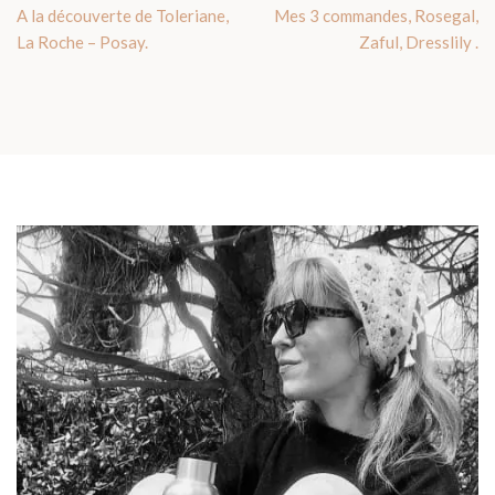
A la découverte de Toleriane,
Mes 3 commandes, Rosegal,
La Roche – Posay.
Zaful, Dresslily .