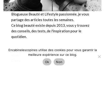
Blogueuse Beauté et Lifestyle passionnée, je vous
partage des articles toutes les semaines.
Ce blog beauté existe depuis 2013, vous y trouvez
des conseils, des tests, de l'inspiration pour le
quotidien.
Avant de prendre soin des autres, prenez soin de
Encabinelescopines utilise des cookies pour vous garantir la
meilleure expérience sur ce blog.
vous !
Claire
Ok
Non
Mentions Légales BLOG BEAUTE & LIFESTYLE