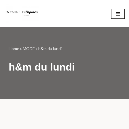
Aller
au
contenu
Home
»
MODE
»
h&m du lundi
h&m du lundi