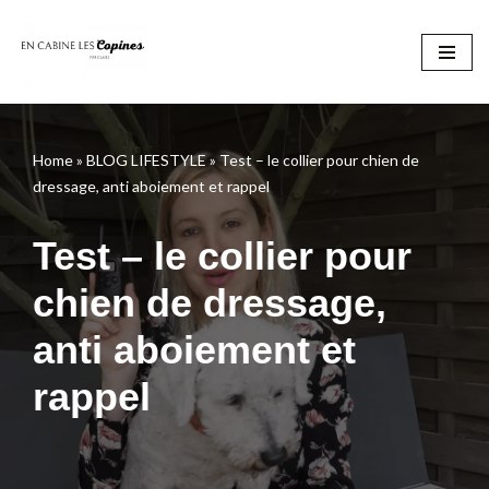
Aller
au
contenu
Home
»
BLOG LIFESTYLE
»
Test – le collier pour chien de
dressage, anti aboiement et rappel
Test – le collier pour
chien de dressage,
anti aboiement et
rappel