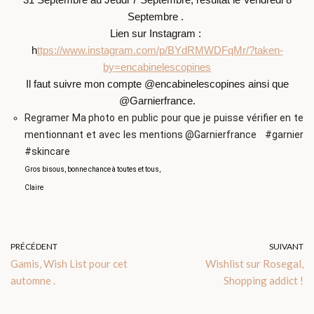
Septembre .
Lien sur Instagram :
h
ttps://www.instagram.com/p/BYdRMWDFqMr/?taken-
by=encabinelescopines
Il faut suivre mon compte @encabinelescopines ainsi que
@Garnierfrance.
Regramer Ma photo en public pour que je puisse vérifier en te
mentionnant et avec les mentions @Garnierfrance
#garnier
#skincare
Gros bisous, bonne chance à toutes et tous,
Claire
PRÉCÉDENT
SUIVANT
Gamis, Wish List pour cet
Wishlist sur Rosegal,
automne .
Shopping addict !