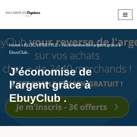
Aller
au
contenu
Home
»
BLOG LIFESTYLE
»
J’économise de l’argent grâce à
EbuyClub .
J’économise de
l’argent grâce à
EbuyClub .