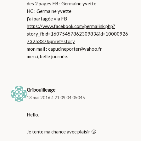
des 2 pages FB : Germaine yvette
HC : Germaine yvette
j'ai partagée via FB
https://www.facebook.com/permalink.php?
story_fbid=1607545786230983&id=10000926
7325337&pnref=story
mon mail :
capucineporter@yahoo.fr
merci, belle journée.
Gribouilleage
13 mai 2016 à 21 09 04 05045
Hello,
Je tente ma chance avec plaisir 🙂