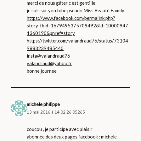
merci de nous gâter c est gentille
je suis sur you tube pseudo Miss Beauté Family
https://www.facebook.com/permalink.php?
story_fbid=1679495375709492&id=10000947
1360190&pnref=story
https://twitter.com/valandraud76/status/73104
9883239485440
insta@valandraud76
valandraud@yahoo.fr
bonne journee
michele philippe
13 mai 2016 à 14 02 26 05265
coucou , je participe avec plaisir
abonnée des deux pages facebook : michele