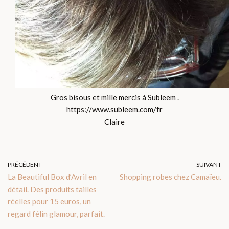
Gros bisous et mille mercis à Subleem .
https://www.subleem.com/fr
Claire
PRÉCÉDENT
SUIVANT
La Beautiful Box d’Avril en
Shopping robes chez Camaïeu.
détail. Des produits tailles
réelles pour 15 euros, un
regard félin glamour, parfait.