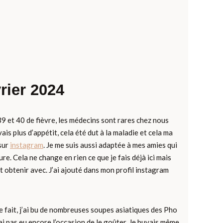
rier 2024
9 et 40 de fièvre, les médecins sont rares chez nous
vais plus d’appétit, cela été dut à la maladie et cela ma
 sur
instagram
. Je me suis aussi adaptée à mes amies qui
e. Cela ne change en rien ce que je fais déjà ici mais
eut obtenir avec. J’ai ajouté dans mon profil instagram
ce fait, j’ai bu de nombreuses soupes asiatiques des Pho
n’ai pas eu encore l’occasion de le goûter. Je buvais même