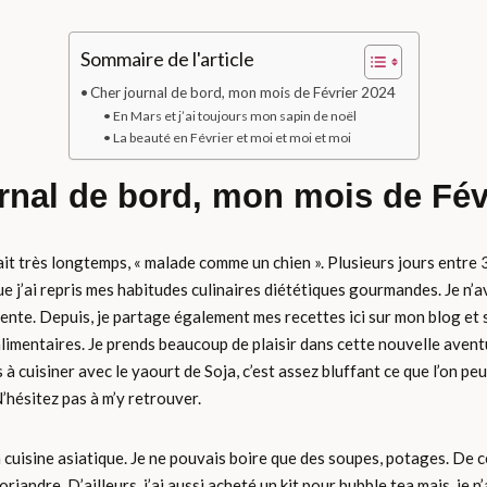
Sommaire de l'article
Cher journal de bord, mon mois de Février 2024
En Mars et j’ai toujours mon sapin de noël
La beauté en Février et moi et moi et moi
rnal de bord, mon mois de Fév
it très longtemps, « malade comme un chien ». Plusieurs jours entre 3
t que j’ai repris mes habitudes culinaires diététiques gourmandes. Je n’a
érente. Depuis, je partage également mes recettes ici sur mon blog et
limentaires. Je prends beaucoup de plaisir dans cette nouvelle aventur
ris à cuisiner avec le yaourt de Soja, c’est assez bluffant ce que l’on p
 N’hésitez pas à m’y retrouver.
a cuisine asiatique. Je ne pouvais boire que des soupes, potages. De 
riandre. D’ailleurs, j’ai aussi acheté un kit pour bubble tea mais, je 