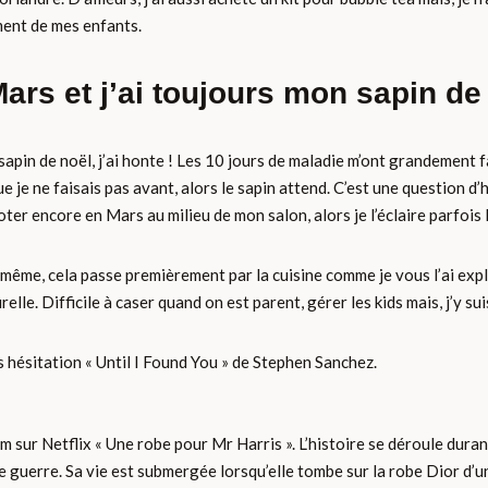
ment de mes enfants.
ars et j’ai toujours mon sapin de
e sapin de noël, j’ai honte ! Les 10 jours de maladie m’ont grandemen
 je ne faisais pas avant, alors le sapin attend. C’est une question d’h
ter encore en Mars au milieu de mon salon, alors je l’éclaire parfois le
i-même, cela passe premièrement par la cuisine comme je vous l’ai exp
relle. Difficile à caser quand on est parent, gérer les kids mais, j’y su
s hésitation « Until I Found You » de Stephen Sanchez.
film sur Netflix « Une robe pour Mr Harris ». L’histoire se déroule du
 guerre. Sa vie est submergée lorsqu’elle tombe sur la robe Dior d’un