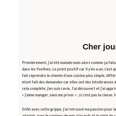
Cher jou
Premièrement, j’ai été malade mais alors comme ça faisa
dans les Yvelines. Le point positif car il y’en a un, c’es
fait reprendre le chemin d’une cuisine plus simple, diff
m’ont fait des demandes car elles ont des intolérances a
cela complète, j’en suis ravie. J’ai découvert et j’ai app
« j’aime manger, sans me priver » , si c’est pas la classe.
Enfin avec cette grippe, j’ai retrouvé ma passion pour l
adaptés avec le contenu de mes placards et le plein de co