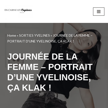
Aller
au
contenu
Home
»
SORTIES YVELINES
»
JOURNÉE DE LA FEMME –
PORTRAIT D’UNE YVELINOISE, ÇA KLAK !
JOURNÉE DE LA
FEMME – PORTRAIT
D’UNE YVELINOISE,
ÇA KLAK !