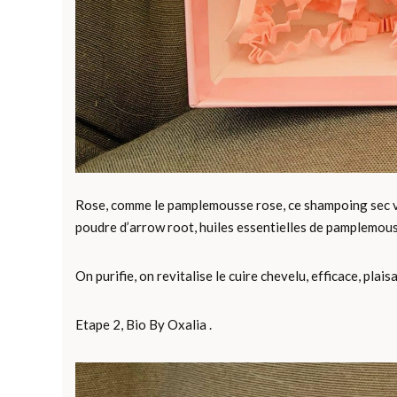
Rose, comme le pamplemousse rose, ce shampoing sec veg
poudre d’arrow root, huiles essentielles de pamplemous
On purifie, on revitalise le cuire chevelu, efficace, plais
Etape 2, Bio By Oxalia .