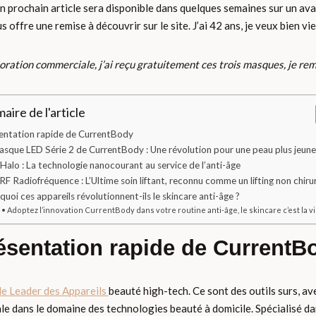
un prochain article sera disponible dans quelques semaines sur un av
re une remise à découvrir sur le site. J’ai 42 ans, je veux bien vieil
boration commerciale, j’ai reçu gratuitement ces trois masques, je re
ire de l'article
entation rapide de CurrentBody
asque LED Série 2 de CurrentBody : Une révolution pour une peau plus jeune
 Halo : La technologie nanocourant au service de l’anti-âge
RF Radiofréquence : L’Ultime soin liftant, reconnu comme un lifting non chirur
uoi ces appareils révolutionnent-ils le skincare anti-âge ?
Adoptez l’innovation CurrentBody dans votre routine anti-âge, le skincare c’est la v
ésentation rapide de CurrentB
le Leader des Appareils
beauté high-tech. Ce sont des outils surs, av
dans le domaine des technologies beauté à domicile. Spécialisé dans