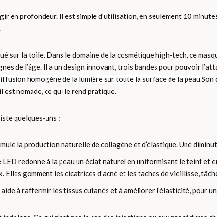
ir en profondeur. Il est simple d’utilisation, en seulement 10 minute
.
ué sur la toile. Dans le domaine de la cosmétique high-tech, ce ma
gnes de l’âge. Il a un design innovant, trois bandes pour pouvoir l’at
iffusion homogène de la lumière sur toute la surface de la peau.
Son 
 il est nomade, ce qui le rend pratique.
liste quelques-uns :
timule la production naturelle de collagène et d’élastique. Une diminut
e LED redonne à la peau un éclat naturel en uniformisant le teint et 
Elles gomment les cicatrices d’acné et les taches de vieillisse, tâches
ide à raffermir les tissus cutanés et à améliorer l’élasticité, pour u