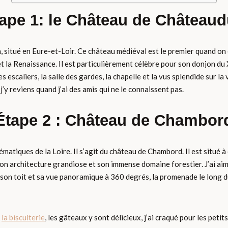
ape 1: le Château de Château
itué en Eure-et-Loir. Ce château médiéval est le premier quand on es
t la Renaissance. Il est particulièrement célèbre pour son donjon du 
es escaliers, la salle des gardes, la chapelle et la vus splendide sur l
 j’y reviens quand j’ai des amis qui ne le connaissent pas.
Étape 2 : Château de Chambor
ématiques de la Loire. Il s’agit du château de Chambord. Il est situé
on architecture grandiose et son immense domaine forestier. J’ai aim
r son toit et sa vue panoramique à 360 degrés, la promenade le long du
r
la biscuiterie
, les gâteaux y sont délicieux, j’ai craqué pour les petit