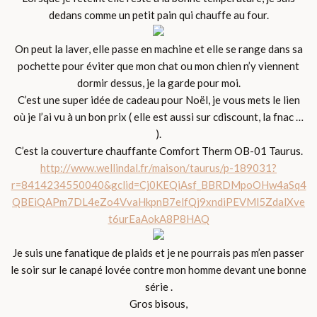
dedans comme un petit pain qui chauffe au four.
On peut la laver, elle passe en machine et elle se range dans sa
pochette pour éviter que mon chat ou mon chien n’y viennent
dormir dessus, je la garde pour moi.
C’est une super idée de cadeau pour Noël, je vous mets le lien
où je l’ai vu à un bon prix ( elle est aussi sur cdiscount, la fnac …
).
C’est la couverture chauffante Comfort Therm OB-01 Taurus.
http://www.wellindal.fr/maison/taurus/p-189031?
r=8414234550040&gclid=Cj0KEQiAsf_BBRDMpoOHw4aSq4
QBEiQAPm7DL4eZo4VvaHkpnB7elfQj9xndiPEVMl5ZdalXve
t6urEaAokA8P8HAQ
Je suis une fanatique de plaids et je ne pourrais pas m’en passer
le soir sur le canapé lovée contre mon homme devant une bonne
série .
Gros bisous,