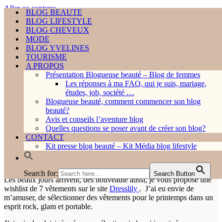
Aller au contenu
BLOG BEAUTE
BLOG BEAUTE
BLOG LIFESTYLE
BLOG LIFESTYLE
Rechercher...
BLOG CHEVEUX
BLOG CHEVEUX
MODE
MODE
BLOG YVELINES
BLOG YVELINES
TOURISME
TOURISME
A PROPOS
A PROPOS
Présentation Blogueuse beauté – Blog de femmes
HOME ❤︎
Présentation Blogueuse beauté – Blog de femmes
Les réponses à ma FAQ, qui je suis, mariage,
Les réponses à ma FAQ, qui je suis, mariage, étud
études, job, société …
job, société …
Menu
Blogueuse beauté, comment commencer son blog
Blogueuse beauté, comment commencer son blog beaut
de
Menu
beauté?
Home
»
MODE
»
Avis et conseils l’aventure blog
Les beaux jours arrivent, ma sélection sur Dresslily.
navigation
de
Avis et conseils l’aventure blog
Quelles questions se poser avant de créer son blog?
navigation
Quelles questions se poser avant de créer son blog?
CONTACT
Les beaux jours arrivent, ma
CONTACT
Kit presse blog beauté – Kit Média blog lifestyle
Kit presse blog beauté – Kit Média blog lifestyle
sélection sur Dresslily.
Search for:
Search Button
Search for:
Search Button
Les beaux jours arrivent, des nouveauté aussi, je vous propose une
wishlist de 7 vêtements sur le site
Dresslily
. J’ai eu envie de
m’amuser, de sélectionner des vêtements pour le printemps dans un
esprit rock, glam et portable.