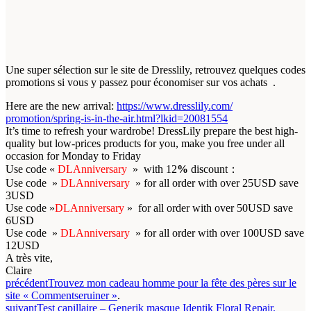
Une super sélection sur le site de Dresslily, retrouvez quelques codes
promotions si vous y passez pour économiser sur vos achats .
Here are the new arrival:
https://www.dresslily.com/
promotion/spring-is-in-the-
air.html?lkid=20081554
It’s time to refresh your wardrobe! DressLily prepare the best high-
quality but low-prices products for you, make you free under all
occasion for Monday to Friday
Use code «
DLAnniversary
» with 12
%
discount：
Use code »
DLAnniversary
» for all order with over 25USD save
3USD
Use code »
DLAnniversary
» for all order with over 50USD save
6USD
Use code »
DLAnniversary
» for all order with over 100USD save
12USD
A très vite,
Claire
précédent
Trouvez mon cadeau homme pour la fête des pères sur le
site «
Commentseruiner »
.
suivant
Test capillaire – Generik masque Identik Floral Repair.