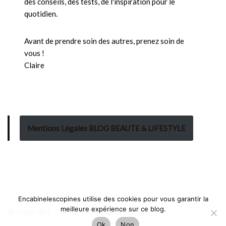
des conseils, des tests, de l'inspiration pour le
quotidien.
Avant de prendre soin des autres, prenez soin de
vous !
Claire
Mentions Légales BLOG BEAUTE & LIFESTYLE
Encabinelescopines utilise des cookies pour vous garantir la
meilleure expérience sur ce blog.
© Copyright - Claire, Encabinelescopines
Ok
Non