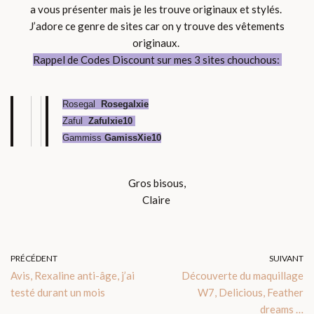
a vous présenter mais je les trouve originaux et stylés.
J’adore ce genre de sites car on y trouve des vêtements
originaux.
Rappel de Codes Discount sur mes 3 sites chouchous:
Rosegal
Rosegalxie
Zaful
Zafulxie10
Gammiss
GamissXie10
Gros bisous,
Claire
PRÉCÉDENT
SUIVANT
Avis, Rexaline anti-âge, j’ai
Découverte du maquillage
testé durant un mois
W7, Delicious, Feather
dreams …