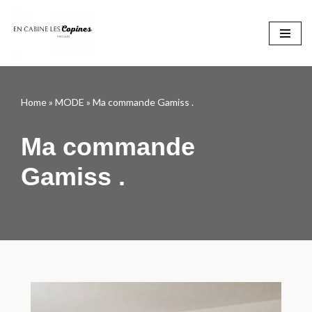
Aller
au
contenu
Home
»
MODE
»
Ma commande Gamiss .
Ma commande
Gamiss .