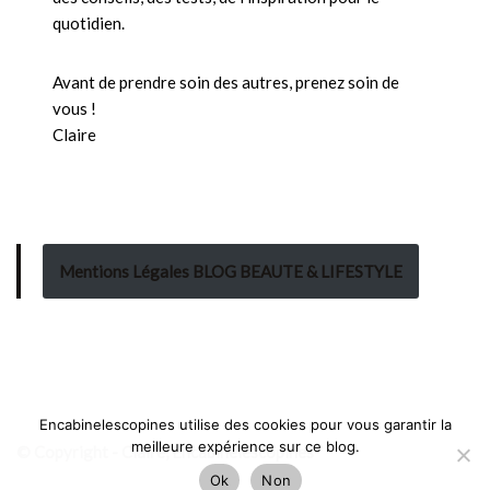
quotidien.
Avant de prendre soin des autres, prenez soin de
vous !
Claire
Mentions Légales BLOG BEAUTE & LIFESTYLE
Encabinelescopines utilise des cookies pour vous garantir la
meilleure expérience sur ce blog.
© Copyright - Claire, Encabinelescopines
Ok
Non