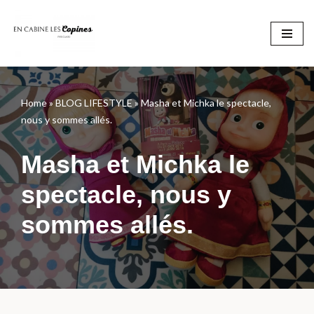
Aller
au
contenu
Home
»
BLOG LIFESTYLE
»
Masha et Michka le spectacle,
nous y sommes allés.
Masha et Michka le
spectacle, nous y
sommes allés.