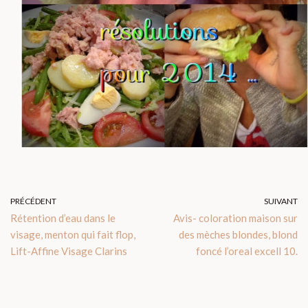
PRÉCÉDENT
SUIVANT
Rétention d’eau dans le
Avis- coloration maison sur
visage, menton qui fait flop,
des mèches blondes, blond
Lift-Affine Visage Clarins
foncé l’oreal excell 10.