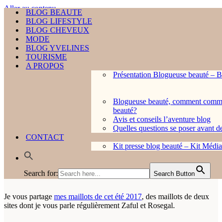
Aller au contenu
BLOG BEAUTE
BLOG BEAUTE
BLOG LIFESTYLE
BLOG LIFESTYLE
Rechercher...
BLOG CHEVEUX
BLOG CHEVEUX
MODE
MODE
BLOG YVELINES
BLOG YVELINES
TOURISME
TOURISME
A PROPOS
A PROPOS
Présentation Blogueuse beauté – 
HOME ❤︎
Présentation Blogueuse beauté – 
Menu
Blogueuse beauté, comment comm
Blogueuse beauté, comment comme
de
Menu
beauté?
Home
»
MODE
»
Mes maillots de cet été, lookbook, essayage
Avis et conseils l’aventure blog
navigation
de
Avis et conseils l’aventure blog
Quelles questions se poser avant d
navigation
Quelles questions se poser avant d
CONTACT
Mes maillots de cet été,
CONTACT
Kit presse blog beauté – Kit Média 
Kit presse blog beauté – Kit Média 
lookbook, essayage
Search for:
Search Button
Search for:
Search Button
Je vous partage
mes maillots de cet été 2017
, des maillots de deux
sites dont je vous parle régulièrement Zaful et Rosegal.