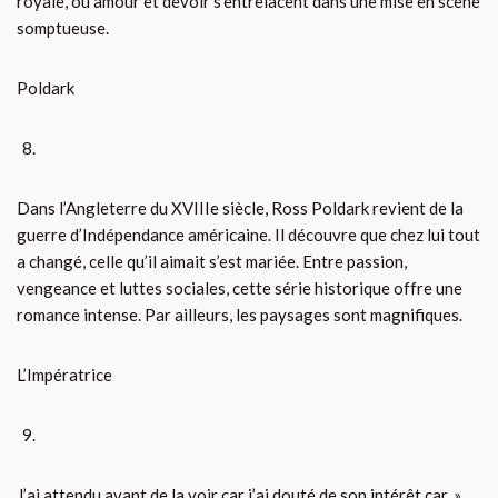
royale, où amour et devoir s’entrelacent dans une mise en scène
somptueuse.
Poldark
Dans l’Angleterre du XVIIIe siècle, Ross Poldark revient de la
guerre d’Indépendance américaine. Il découvre que chez lui tout
a changé, celle qu’il aimait s’est mariée. Entre passion,
vengeance et luttes sociales, cette série historique offre une
romance intense. Par ailleurs, les paysages sont magnifiques.
L’Impératrice
J’ai attendu avant de la voir car j’ai douté de son intérêt car, »