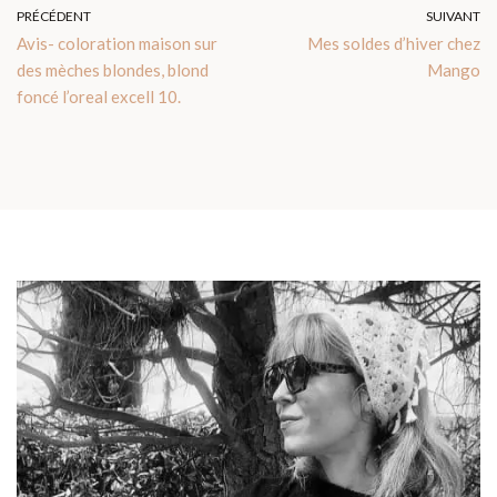
PRÉCÉDENT
SUIVANT
Avis- coloration maison sur
Mes soldes d’hiver chez
des mèches blondes, blond
Mango
foncé l’oreal excell 10.