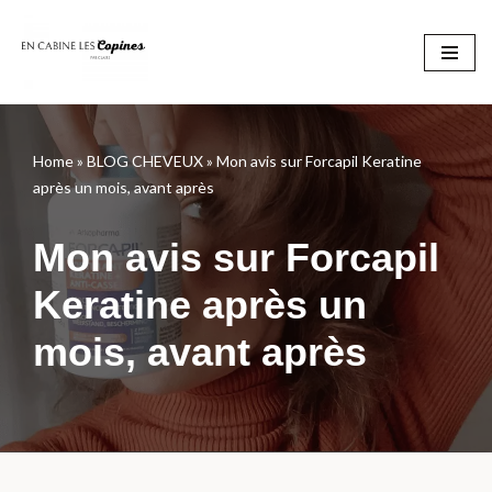
Aller
au
contenu
Home
»
BLOG CHEVEUX
»
Mon avis sur Forcapil Keratine
après un mois, avant après
Mon avis sur Forcapil
Keratine après un
mois, avant après