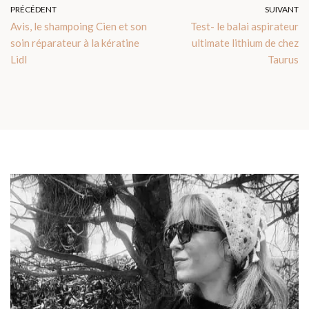
PRÉCÉDENT
SUIVANT
Avis, le shampoing Cien et son
Test- le balai aspirateur
soin réparateur à la kératine
ultimate lithium de chez
Lidl
Taurus