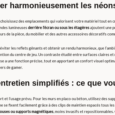
er harmonieusement les néons 
choisissez des emplacements qui valorisent votre matériel tout en cr
bandes lumineuses
derrière l’écran ou sous les étagères
ajoutent une p
rs de la pièce, du mobilier et des autres accessoires décoratifs comm
r éviter les reflets gênants et obtenir un rendu harmonieux, que l’am
tion du centre de jeu. Un contraste étudié entre surfaces claires et 
e a une fonction précise, tout en apportant un confort visuel optimal
vers de gamer.
 entretien simplifiés : ce que v
t et l’usage prévu. Pour les murs en placo ou béton, utilisez des sup
one se fixent facilement grâce à des clips de maintien espacés tous l
touses ou supports magnétiques
, moins invasifs et repositionnables.