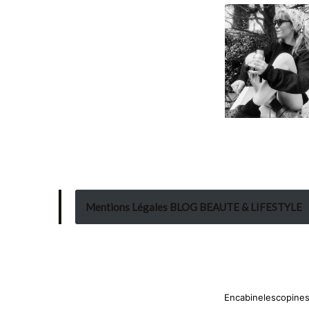
Mentions Légales BLOG BEAUTE & LIFESTYLE
Encabinelescopines 
Neve
| Propulsé par
WordPress