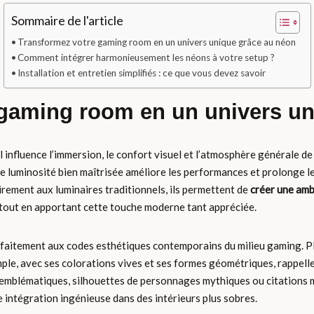
Sommaire de l'article
Transformez votre gaming room en un univers unique grâce au néon
Comment intégrer harmonieusement les néons à votre setup ?
Installation et entretien simplifiés : ce que vous devez savoir
 gaming room en un univers un
l influence l’immersion, le confort visuel et l’atmosphère générale d
ne luminosité bien maîtrisée améliore les performances et prolonge l
irement aux luminaires traditionnels, ils permettent de
créer une amb
s tout en apportant cette touche moderne tant appréciée.
faitement aux codes esthétiques contemporains du milieu gaming. Pl
le, avec ses colorations vives et ses formes géométriques, rappelle l
 emblématiques, silhouettes de personnages mythiques ou citations m
e intégration ingénieuse dans des intérieurs plus sobres.