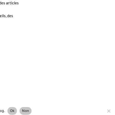
es articles
ils, des
log.
Ok
Non