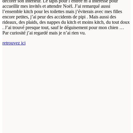
décorer son intérieur. Le tapis pour l’entrée m’a intéressé pour
accueillir mes invités et attendre Noël. J’ai remarqué aussi
l’ensemble kitch pour les toilettes mais j’éviterais avec mes filles
encore petites, j’ai peur des accidents de pipi . Mais aussi des
rideaux, des plaids, des nappes du kitch et moins kitch, du tout doux
. J’ai trouvé presque tout, sauf le déguisement pour mon chien …
Par curiosité j’ai regardé mais je n’ai rien vu.
retrouvez ici