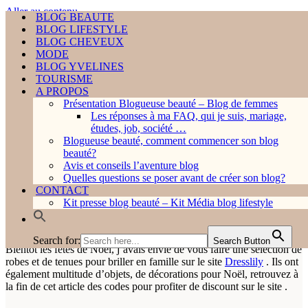
Aller au contenu
BLOG BEAUTE
BLOG BEAUTE
BLOG LIFESTYLE
BLOG LIFESTYLE
Rechercher...
BLOG CHEVEUX
BLOG CHEVEUX
MODE
MODE
BLOG YVELINES
BLOG YVELINES
TOURISME
TOURISME
A PROPOS
A PROPOS
Présentation Blogueuse beauté – Blog de femmes
HOME ❤︎
Présentation Blogueuse beauté – Blog de femmes
Les réponses à ma FAQ, qui je suis, mariage,
Les réponses à ma FAQ, qui je suis, mariage, étud
études, job, société …
job, société …
Menu
Blogueuse beauté, comment commencer son blog
Blogueuse beauté, comment commencer son blog beaut
de
Menu
beauté?
Home
»
BLOG LIFESTYLE
Avis et conseils l’aventure blog
»
On prépare doucement Noël sur Dresslily.
navigation
de
Avis et conseils l’aventure blog
Quelles questions se poser avant de créer son blog?
navigation
Quelles questions se poser avant de créer son blog?
CONTACT
On prépare doucement Noël
CONTACT
Kit presse blog beauté – Kit Média blog lifestyle
Kit presse blog beauté – Kit Média blog lifestyle
sur Dresslily.
Search for:
Search Button
Search for:
Search Button
Bientôt les fêtes de Noël, j’avais envie de vous faire une sélection de
robes et de tenues pour briller en famille sur le site
Dresslily
. Ils ont
également multitude d’objets, de décorations pour Noël, retrouvez à
la fin de cet article des codes pour profiter de discount sur le site .